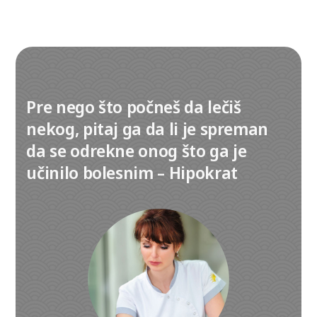
Pre nego što počneš da lečiš
nekog, pitaj ga da li je spreman
da se odrekne onog što ga je
učinilo bolesnim – Hipokrat