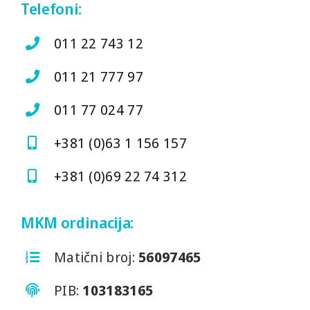
Telefoni:
011 22 743 12
011 21 777 97
011 77 024 77
+381 (0)63 1 156 157
+381 (0)69 22 74 312
MKM ordinacija:
Matični broj:
56097465
PIB:
103183165