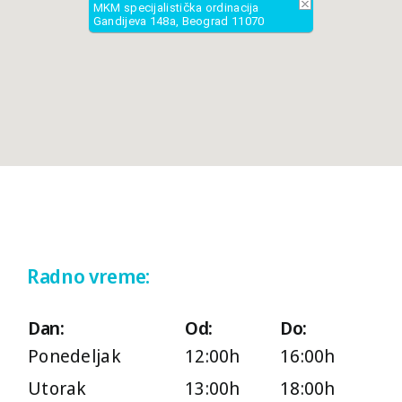
MKM specijalistička ordinacija
Gandijeva 148a, Beograd 11070
+381 (0)63 1 156 157
011 22 743 12
011 77 024 77
011 21 777 97
Radno vreme:
Radno vreme:
Dan:
Od:
Do:
Dan:
Od:
Do:
Ponedeljak
12:00h
16:00h
Ponedeljak
12:00h
16:00h
Utorak
13:00h
18:00h
Utorak
13:00h
18:00h