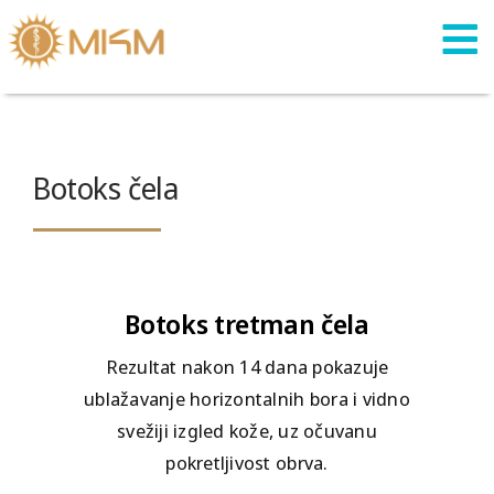
Skip
to
content
Botoks čela
Botoks tretman čela
Rezultat nakon 14 dana pokazuje
ublažavanje horizontalnih bora i vidno
svežiji izgled kože, uz očuvanu
pokretljivost obrva.