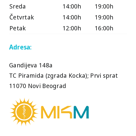
Sreda
14:00h
19:00h
Sreda
14:00h
19:00h
Četvrtak
14:00h
19:00h
Petak
12:00h
16:00h
Četvrtak
14:00h
19:00h
Adresa:
Petak
12:00h
16:00h
Gandijeva 148a
TC Piramida (zgrada Kocka); Prvi sprat
11070 Novi Beograd