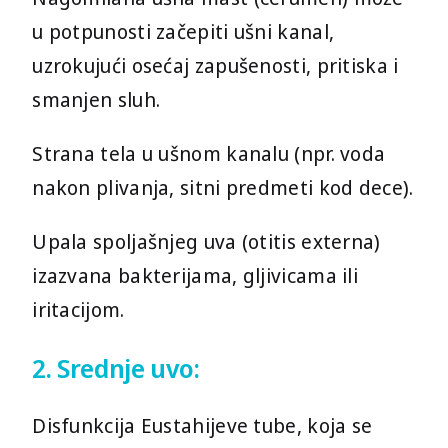
u potpunosti začepiti ušni kanal,
uzrokujući osećaj zapušenosti, pritiska i
smanjen sluh.
Strana tela u ušnom kanalu (npr. voda
nakon plivanja, sitni predmeti kod dece).
Upala spoljašnjeg uva (otitis externa)
izazvana bakterijama, gljivicama ili
iritacijom.
2. Srednje uvo:
Disfunkcija Eustahijeve tube, koja se