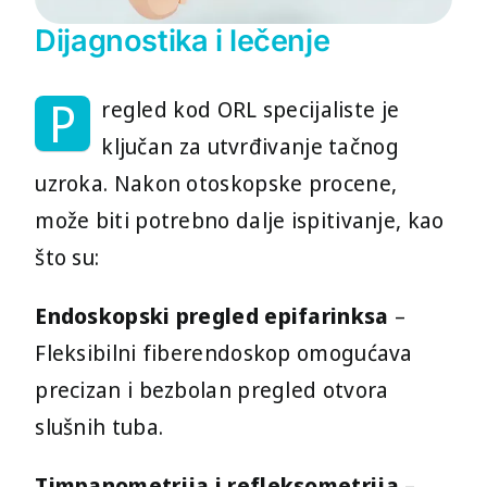
Dijagnostika i lečenje
P
regled kod ORL specijaliste je
ključan za utvrđivanje tačnog
uzroka. Nakon otoskopske procene,
može biti potrebno dalje ispitivanje, kao
što su:
Endoskopski pregled epifarinksa
–
Fleksibilni fiberendoskop omogućava
precizan i bezbolan pregled otvora
slušnih tuba.
Timpanometrija i refleksometrija
–