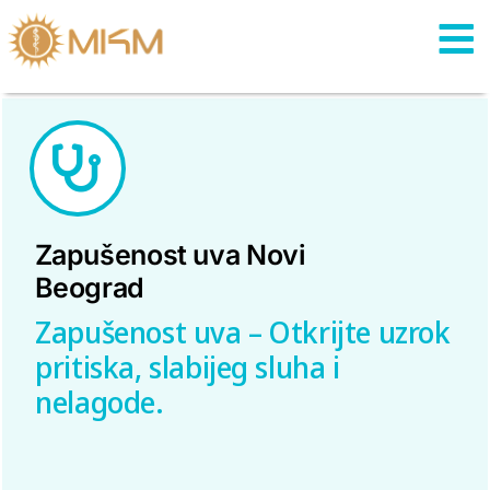
Skip
to
content
Zаpušenost uva Novi
Beograd
Zapušenost uva – Otkrijte uzrok
pritiska, slabijeg sluha i
nelagode.