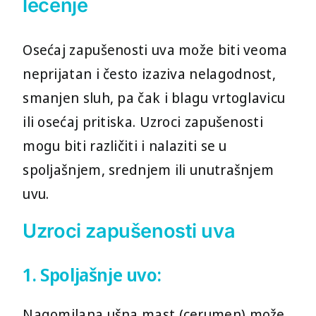
lečenje
Osećaj zapušenosti uva može biti veoma
neprijatan i često izaziva nelagodnost,
smanjen sluh, pa čak i blagu vrtoglavicu
ili osećaj pritiska. Uzroci zapušenosti
mogu biti različiti i nalaziti se u
spoljašnjem, srednjem ili unutrašnjem
uvu.
Uzroci zapušenosti uva
1. Spoljašnje uvo:
Nagomilana ušna mast (cerumen) može