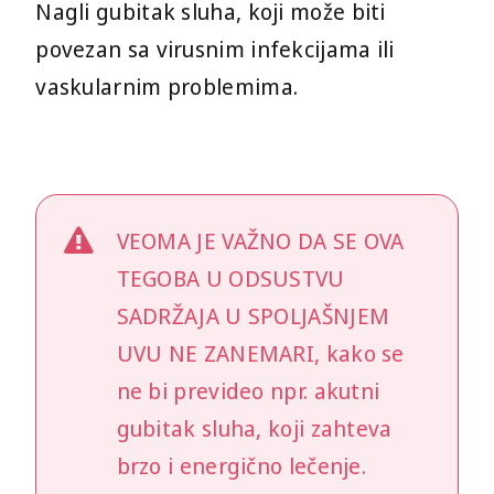
Nagli gubitak sluha, koji može biti
Ponedeljak
12:00h
16:00h
povezan sa virusnim infekcijama ili
Utorak
13:00h
18:00h
vaskularnim problemima.
Sreda
14:00h
19:00h
Četvrtak
14:00h
19:00h
VEOMA JE VAŽNO DA SE OVA
Petak
12:00h
16:00h
TEGOBA U ODSUSTVU
SADRŽAJA U SPOLJAŠNJEM
UVU NE ZANEMARI, kako se
ne bi prevideo npr. akutni
gubitak sluha, koji zahteva
brzo i energično lečenje.