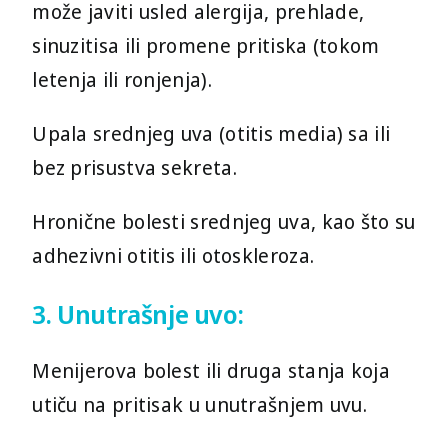
može javiti usled alergija, prehlade,
Izaberite kontakt telefon:
sinuzitisa ili promene pritiska (tokom
+381 (0)69 22 74 312
letenja ili ronjenja).
+381 (0)63 1 156 157
Upala srednjeg uva (otitis media) sa ili
011 22 743 12
bez prisustva sekreta.
011 77 024 77
Hronične bolesti srednjeg uva, kao što su
adhezivni otitis ili otoskleroza.
011 21 777 97
3. Unutrašnje uvo:
Radno vreme:
Menijerova bolest ili druga stanja koja
Dan:
Od:
Do:
utiču na pritisak u unutrašnjem uvu.