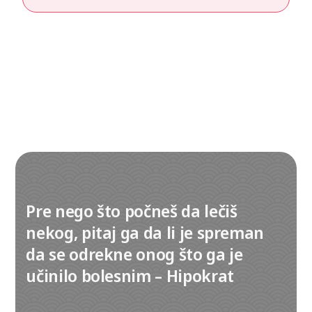
Pre nego što počneš da lečiš
nekog, pitaj ga da li je spreman
da se odrekne onog što ga je
učinilo bolesnim – Hipokrat