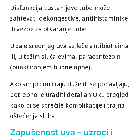
Disfunkcija Eustahijeve tube može
zahtevati dekongestive, antihistaminike
ili vežbe za otvaranje tube.
Upale srednjeg uva se leče antibioticima
ili, u težim slučajevima, paracentezom
(punktiranjem bubne opne).
Ako simptomi traju duže ili se ponavljaju,
potrebno je uraditi detaljan ORL pregled
kako bi se sprečile komplikacije i trajna
oštećenja sluha.
Zapušenost uva – uzroci i