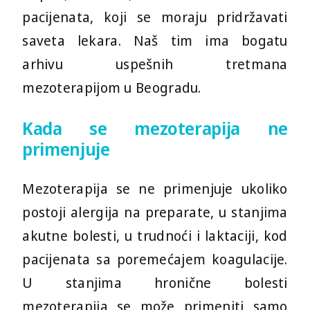
Utorak
13:00h
18:00h
pacijenata, koji se moraju pridržavati
Sreda
14:00h
19:00h
saveta lekara. Naš tim ima bogatu
arhivu uspešnih tretmana
Četvrtak
14:00h
19:00h
mezoterapijom u Beogradu.
Petak
12:00h
16:00h
Kada se mezoterapija ne
primenjuje
Mezoterapija se ne primenjuje ukoliko
postoji alergija na preparate, u stanjima
akutne bolesti, u trudnoći i laktaciji, kod
pacijenata sa poremećajem koagulacije.
U stanjima hronične bolesti
mezoterapija se može primeniti samo