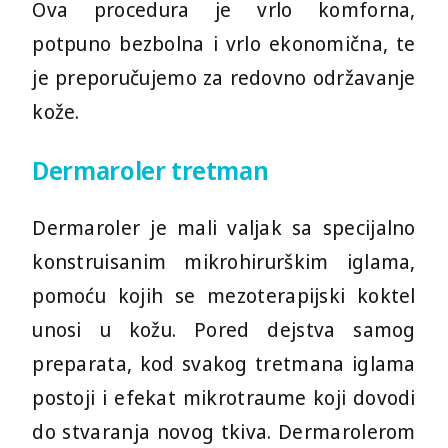
Ova procedura je vrlo komforna,
potpuno bezbolna i vrlo ekonomična, te
je preporučujemo za redovno održavanje
kože.
Dermaroler tretman
Dermaroler je mali valjak sa specijalno
konstruisanim mikrohirurškim iglama,
pomoću kojih se mezoterapijski koktel
unosi u kožu. Pored dejstva samog
preparata, kod svakog tretmana iglama
postoji i efekat mikrotraume koji dovodi
Izaberite kontakt telefon:
do stvaranja novog tkiva. Dermarolerom
+381 (0)69 22 74 312