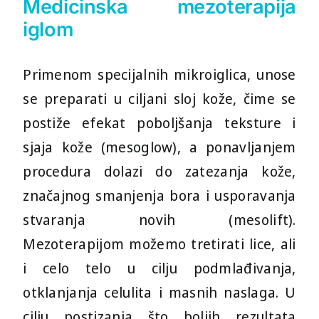
Medicinska mezoterapija
iglom
Primenom specijalnih mikroiglica, unose
se preparati u ciljani sloj kože, čime se
postiže efekat poboljšanja teksture i
sjaja kože (mesoglow), a ponavljanjem
procedura dolazi do zatezanja kože,
značajnog smanjenja bora i usporavanja
stvaranja novih (mesolift).
Mezoterapijom možemo tretirati lice, ali
i celo telo u cilju podmlađivanja,
otklanjanja celulita i masnih naslaga. U
cilju postizanja što boljih rezultata