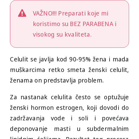
VAŽNO!!! Preparati koje mi
koristimo su BEZ PARABENA i
visokog su kvaliteta.
Celulit se javlja kod 90-95% žena i mada
muškarcima retko smeta ženski celulit,
ženama on predstavlja problem.
Za nastanak celulita često se optužuje
ženski hormon estrogen, koji dovodi do
zadržavanja vode i soli i povećava
deponovanje masti u subdermalnim