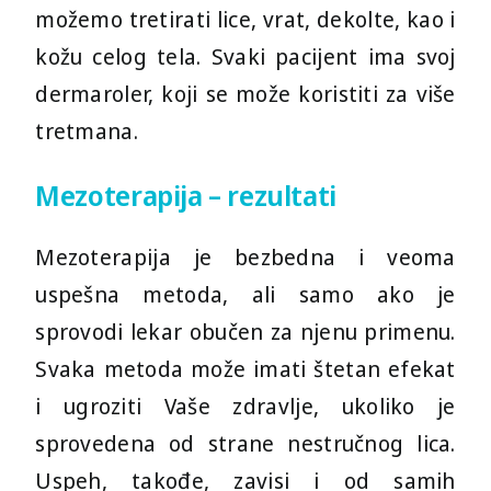
možemo tretirati lice, vrat, dekolte, kao i
+381 (0)63 1 156 157
kožu celog tela. Svaki pacijent ima svoj
dermaroler, koji se može koristiti za više
011 22 743 12
tretmana.
011 77 024 77
Mezoterapija – rezultati
011 21 777 97
Mezoterapija je bezbedna i veoma
uspešna metoda, ali samo ako je
Radno vreme:
sprovodi lekar obučen za njenu primenu.
Dan:
Od:
Do:
Svaka metoda može imati štetan efekat
i ugroziti Vaše zdravlje, ukoliko je
Ponedeljak
12:00h
16:00h
sprovedena od strane nestručnog lica.
Uspeh, takođe, zavisi i od samih