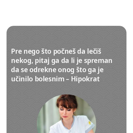
Pre nego što počneš da lečiš
nekog, pitaj ga da li je spreman
da se odrekne onog što ga je
učinilo bolesnim – Hipokrat