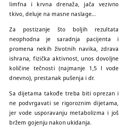
limfna i krvna drenaža, jača vezivno
tkivo, deluje na masne naslage…
Za postizanje što boljih rezultata
neophodna je saradnja pacijenta i
promena nekih životnih navika, zdrava
ishrana, fizička aktivnost, unos dovoljne
količine tečnosti (najmanje 1,5 l vode
dnevno), prestanak pušenja i dr.
Sa dijetama takođe treba biti oprezan i
ne podvrgavati se rigoroznim dijetama,
jer vode usporavanju metabolizma i još
bržem gojenju nakon ukidanja.