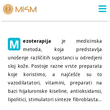
Skip
to
content
M
ezoterapija
je medicinska
metoda, koja predstavlja
unošenje različitih supstanci u odredjeni
sloj kože. Postoje razne vrste preparata
koje koristimo, a najćešće su to
vazodilatatori, vitamini, preparati na
bazi hijaluronske kiseline, antioksidansi,
lipolitici, stimulatori sinteze fibroblasta…