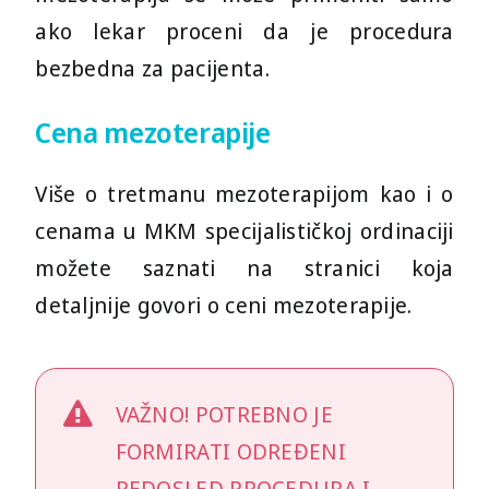
ako lekar proceni da je procedura
bezbedna za pacijenta.
Cena mezoterapije
Više o tretmanu mezoterapijom kao i o
cenama u MKM specijalističkoj ordinaciji
možete saznati na stranici koja
detaljnije govori o ceni mezoterapije.
VAŽNO! POTREBNO JE
FORMIRATI ODREĐENI
REDOSLED PROCEDURA I