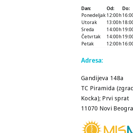
Dan:
Od:
Do:
nostici, za dijagnostiku i
Ponedeljak
12:00h
16:0
aćenje efekata
Utorak
13:00h
18:0
zervativnog lečenja
Sreda
14:00h
19:0
Četvrtak
14:00h
19:0
tornog otitisa.
Petak
12:00h
16:0
Izaberite kontakt telefon:
 aparat daje mogućnost
Adresa:
+381 (0)69 22 74 312
kofrekventne
anometrije, pre svega za
Gandijeva 148a
+381 (0)63 1 156 157
do (6) 12 meseci starosti.
TC Piramida (zgra
011 22 743 12
Kocka); Prvi sprat
eksometrija se koristi za
11070 Novi Beogr
011 77 024 77
enu akustičkog refleksa i
 mogućnost izvođenja
011 21 777 97
x Decay Testa.