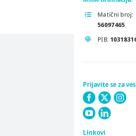
Petak
12:00h
16:00h
Matični broj:
56097465
PIB:
1031831
Prijavite se za ves
Linkovi