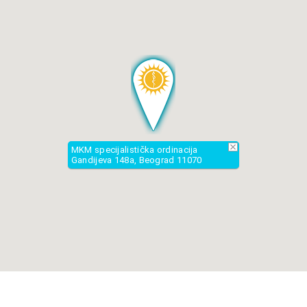
Ponedeljak
12:00h
16:00h
Utorak
13:00h
18:00h
Sreda
14:00h
19:00h
Četvrtak
14:00h
19:00h
MKM specijalistička ordinacija
Gandijeva 148a, Beograd 11070
Petak
12:00h
16:00h