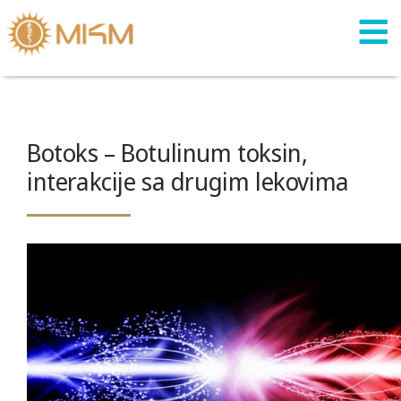
Skip
to
content
Botoks – Botulinum toksin,
interakcije sa drugim lekovima