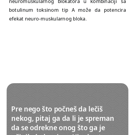
neuromuskularnog blokatora u kombinaciji sa
botulinum toksinom tip A može da potencira
efekat neuro-muskularnog bloka.
Pre nego što počneš da lečiš
nekog, pitaj ga da li je spreman
da se odrekne onog što ga je