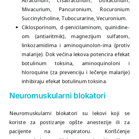
Atracurium, Cisatracurium, Doxacurium,
Mivacurium, Pancuronium, Rocuronium
Succinylcholine, Tubocurarine, Vecuronium.
Ciklosporinom, d-penicilaminom, quinidine-
om (antiaritmik), magnezijum sulfatom,
linkozamidima i aminoquinolon-ima (protiv
malarije). Dok većina lekova potencira efekat
botulinum toksina, aminoquinoloni i
hloroquine (za prevenciju i lečenje malarije)
inhibiraju efekat botulinum toksina.
Neuromuskularni blokatori
Neuromuskularni blokatori su lekovi koji se
koriste za postizanje opšte anestezije ili za
pacijente na respiratoru. Korišćenje