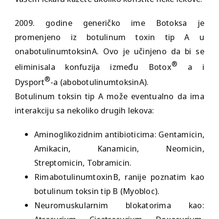
2009. godine generičko ime
Botoksa
je
promenjeno iz botulinum toxin tip A u
onabotulinumtoksinA. Ovo je učinjeno da bi se
®
eliminisala konfuzija između Botox
a i
®
Dysport
-a (abobotulinumtoksinA).
Botulinum toksin tip A može eventualno da ima
interakciju sa nekoliko drugih lekova:
Aminoglikozidnim antibioticima: Gentamicin,
Amikacin, Kanamicin, Neomicin,
Streptomicin, Tobramicin.
RimabotulinumtoxinB, ranije poznatim kao
botulinum toksin tip B (Myobloc).
Neuromuskularnim blokatorima kao: