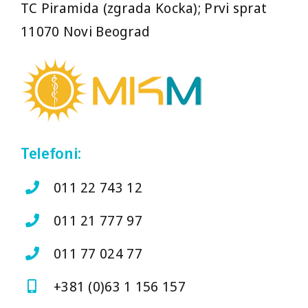
TC Piramida (zgrada Kocka); Prvi sprat
11070 Novi Beograd
Telefoni:
011 22 743 12
011 21 777 97
011 77 024 77
+381 (0)63 1 156 157