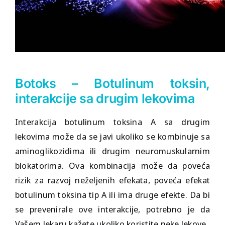
Botoks – Botulinum toksin,
interakcije sa drugim lekovima
Interakcija
botulinum toksina
A sa drugim
lekovima može da se javi ukoliko se kombinuje sa
aminoglikozidima ili drugim neuromuskularnim
blokatorima. Ova kombinacija može da poveća
rizik za razvoj neželjenih efekata, poveća efekat
botulinum toksina tip A ili ima druge efekte. Da bi
se prevenirale ove interakcije, potrebno je da
Vašem lekaru kažete ukoliko koristite neke lekove.