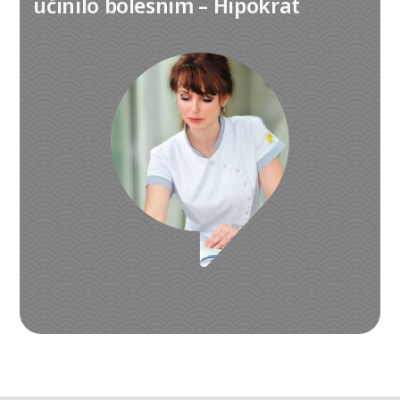
učinilo bolesnim – Hipokrat
Izaberite kontakt telefon:
+381 (0)69 22 74 312
+381 (0)63 1 156 157
011 22 743 12
011 77 024 77
011 21 777 97
Radno vreme:
Dan:
Od:
Do: