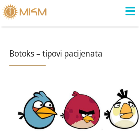
Skip
to
content
Botoks – tipovi pacijenata