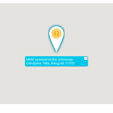
Petak
12:00h
16:00h
MKM specijalistička ordinacija
Gandijeva 148a, Beograd 11070