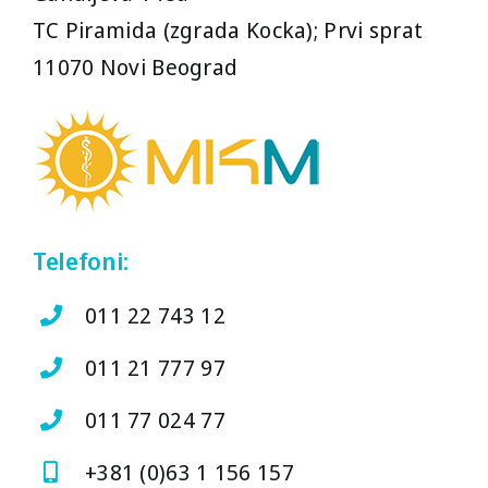
TC Piramida (zgrada Kocka); Prvi sprat
11070 Novi Beograd
Telefoni:
011 22 743 12
011 21 777 97
011 77 024 77
+381 (0)63 1 156 157