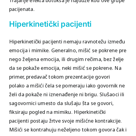
Trajanje efekta botoksa je najduže kod ove grupe
pacijenata.
Hiperkinetički pacijenti
Hiperkinetički pacijenti nemaju ravnotežu između
emocija i mimike. Generalno, mišić se pokrene pre
nego željena emocija, ili drugim rečima, bez želje
da se pokaže emocija, neki mišić se pokrene. Na
primer, predavač tokom prezentacije govori
polako a mišići čela se pomeraju iako govornik ne
želi da pokaže ni iznenađenje ni brigu. Slušaoci ili
sagovornici umesto da slušaju šta se govori,
fiksiraju pogled na mimiku. Hiperkinetički
pacijenti postaju žrtve svoje mišićne kontrakcije.
Mišići se kontrahuju neželjeno tokom govora čak i