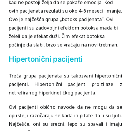
kad ne postoji želja da se pokaže emocija. Kod
ovih pacijenata rezulati su oko 4-6 meseci i manje.
Ovo je najčešća grupa „botoks pacijenata“. Ovi
pacijenti su zadovoljni efektom botoksa mada bi
želeli da je efekat duži. Čim efekat botoksa
počinje da slabi, brzo se vraćaju na novi tretman.
Hipertonični pacijenti
Treća grupa pacijenata su takozvani hipertonični
pacijenti. Hipertonični pacijenti proizilaze iz
netretiranog hiperkinetičkog pacijenta.
Ovi pacijenti obično navode da ne mogu da se
opuste, i razočaraju se kada ih pitate da li su ljuti.
Najčešće, oni su srećni, lepo su spavali i imaju