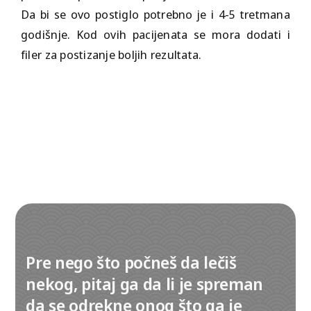
Da bi se ovo postiglo potrebno je i 4-5 tretmana
godišnje. Kod ovih pacijenata se mora dodati i
filer
za postizanje boljih rezultata.
Izaberite kontakt telefon:
+381 (0)69 22 74 312
Pre nego što počneš da lečiš
+381 (0)63 1 156 157
nekog, pitaj ga da li je spreman
011 22 743 12
da se odrekne onog što ga je