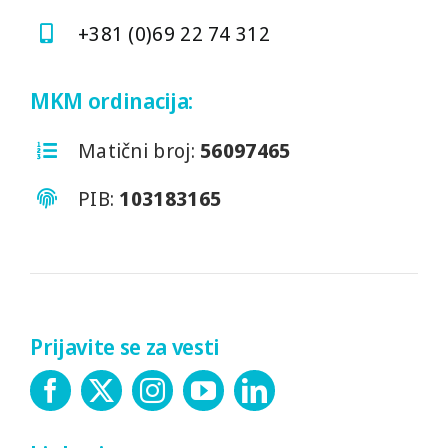
+381 (0)69 22 74 312
MKM ordinacija:
Matični broj:
56097465
PIB:
103183165
Prijavite se za vesti