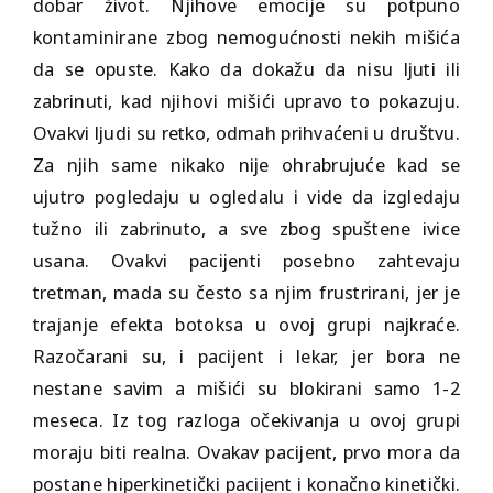
dobar život. Njihove emocije su potpuno
kontaminirane zbog nemogućnosti nekih mišića
da se opuste. Kako da dokažu da nisu ljuti ili
zabrinuti, kad njihovi mišići upravo to pokazuju.
Ovakvi ljudi su retko, odmah prihvaćeni u društvu.
Za njih same nikako nije ohrabrujuće kad se
ujutro pogledaju u ogledalu i vide da izgledaju
tužno ili zabrinuto, a sve zbog spuštene ivice
usana. Ovakvi pacijenti posebno zahtevaju
tretman, mada su često sa njim frustrirani, jer je
trajanje efekta botoksa u ovoj grupi najkraće.
Razočarani su, i pacijent i lekar, jer bora ne
nestane savim a mišići su blokirani samo 1-2
meseca. Iz tog razloga očekivanja u ovoj grupi
moraju biti realna. Ovakav pacijent, prvo mora da
postane hiperkinetički pacijent i konačno kinetički.