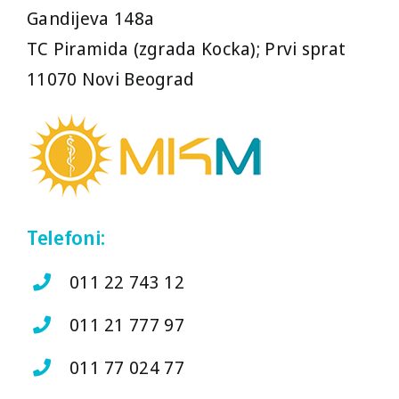
Gandijeva 148a
TC Piramida (zgrada Kocka); Prvi sprat
11070 Novi Beograd
Telefoni:
011 22 743 12
011 21 777 97
011 77 024 77