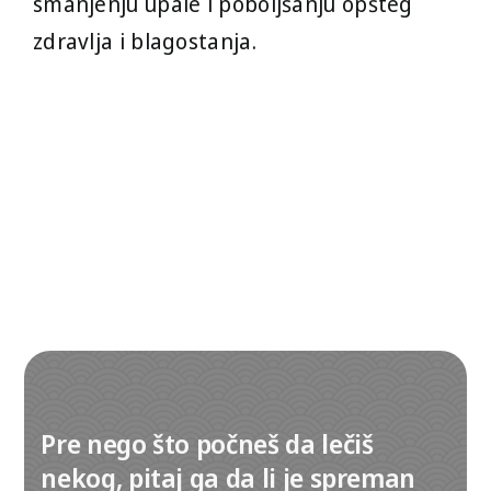
smanjenju upale i poboljšanju opšteg
zdravlja i blagostanja.
Pre nego što počneš da lečiš
nekog, pitaj ga da li je spreman