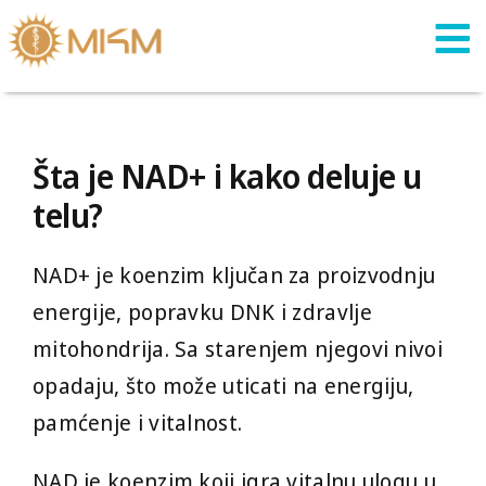
Skip
to
content
Šta je NAD+ i kako deluje u
telu?
NAD+ je koenzim ključan za proizvodnju
energije, popravku DNK i zdravlje
mitohondrija. Sa starenjem njegovi nivoi
opadaju, što može uticati na energiju,
pamćenje i vitalnost.
NAD je koenzim koji igra vitalnu ulogu u