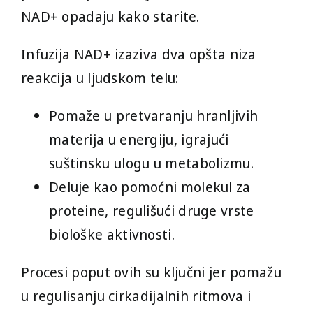
NAD+ opadaju kako starite.
Infuzija NAD+ izaziva dva opšta niza
reakcija u ljudskom telu:
Pomaže u pretvaranju hranljivih
materija u energiju, igrajući
suštinsku ulogu u metabolizmu.
Deluje kao pomoćni molekul za
proteine, regulišući druge vrste
biološke aktivnosti.
Procesi poput ovih su ključni jer pomažu
u regulisanju cirkadijalnih ritmova i