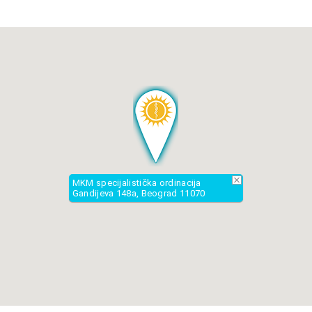
Dan:
Od:
Do:
Ponedeljak
12:00h
16:00h
Utorak
13:00h
18:00h
Sreda
14:00h
19:00h
Četvrtak
14:00h
19:00h
MKM specijalistička ordinacija
Petak
12:00h
16:00h
Gandijeva 148a, Beograd 11070