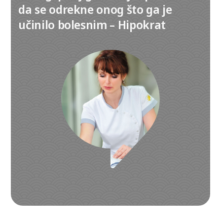
da se odrekne onog što ga je
učinilo bolesnim – Hipokrat
Izaberite kontakt telefon:
+381 (0)69 22 74 312
+381 (0)63 1 156 157
011 22 743 12
011 77 024 77
011 21 777 97
Radno vreme: