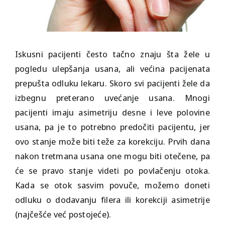
Iskusni pacijenti često tačno znaju šta žele u
pogledu ulepšanja usana, ali većina pacijenata
prepušta odluku lekaru. Skoro svi pacijenti žele da
izbegnu preterano uvećanje usana. Mnogi
pacijenti imaju asimetriju desne i leve polovine
usana, pa je to potrebno predočiti pacijentu, jer
ovo stanje može biti teže za korekciju. Prvih dana
nakon tretmana usana one mogu biti otečene, pa
će se pravo stanje videti po povlačenju otoka.
Kada se otok sasvim povuče, možemo doneti
odluku o dodavanju filera ili korekciji asimetrije
(najčešće već postojeće).