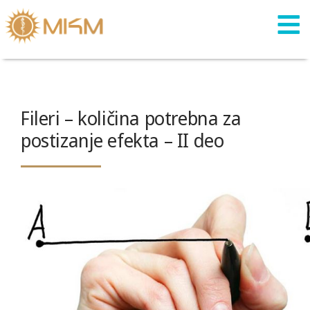
Skip
to
content
Fileri – količina potrebna za
postizanje efekta – II deo