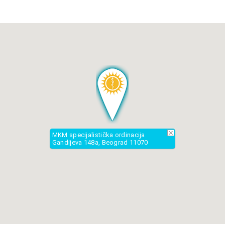
011 77 024 77
011 21 777 97
Radno vreme:
Dan:
Od:
Do:
MKM specijalistička ordinacija
Ponedeljak
12:00h
16:00h
Gandijeva 148a, Beograd 11070
Utorak
13:00h
18:00h
Sreda
14:00h
19:00h