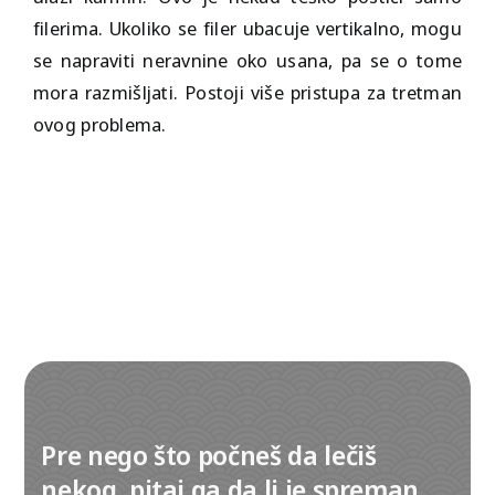
filerima. Ukoliko se filer ubacuje vertikalno, mogu
se napraviti neravnine oko usana, pa se o tome
mora razmišljati. Postoji više pristupa za tretman
ovog problema.
Pre nego što počneš da lečiš
nekog, pitaj ga da li je spreman