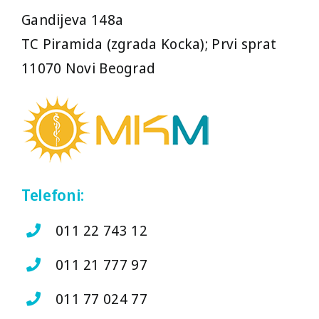
Gandijeva 148a
TC Piramida (zgrada Kocka); Prvi sprat
11070 Novi Beograd
Telefoni:
011 22 743 12
011 21 777 97
011 77 024 77