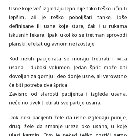
Usne koje već izgledaju lepo nije tako teško učiniti
lepšim, ali je teško poboljšati tanke, loše
definisane ili usne koje stare, čak i u rukama
iskusnih lekara. Ipak, ukoliko se tretman sprovodi
planski, efekat uglavnom ne izostaje.
Kod nekih pacijenata se moraju tretirati i ivica
usana i duboki volumen. Jedan špric može biti
dovoljan za gornju i deo donje usne, ali verovatno
će biti potreba dva šprica.
Zavisno od starosti pacijenta i izgleda usana,
nećemo uvek tretirati sve partije usana.
Dok neki pacijenti žele da usne izgledaju punije,
drugi žele da smanje ureze oko usana, u koje
ulazi karmin. Ovo je nekad teško postići samo