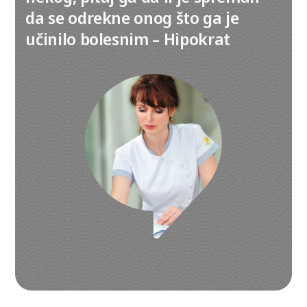
da se odrekne onog što ga je
učinilo bolesnim – Hipokrat
Izaberite kontakt telefon:
+381 (0)69 22 74 312
+381 (0)63 1 156 157
011 22 743 12