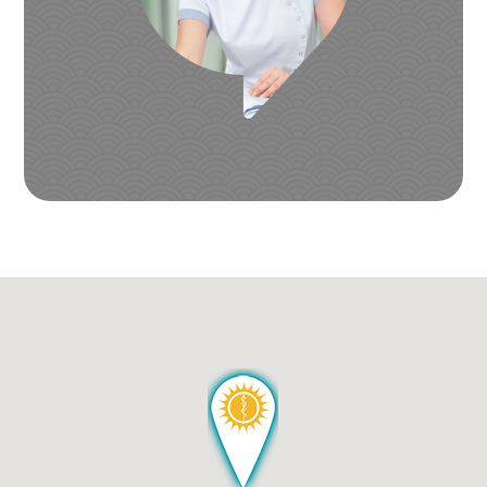
Izaberite kontakt telefon:
+381 (0)69 22 74 312
+381 (0)63 1 156 157
011 22 743 12
011 77 024 77
011 21 777 97