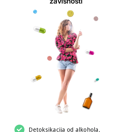
zavisnosti
Detoksikacija od alkohola,