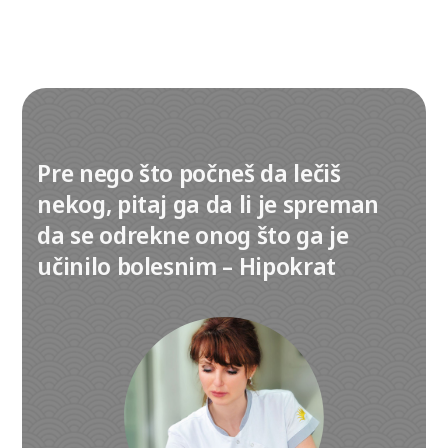
Pre nego što počneš da lečiš
nekog, pitaj ga da li je spreman
da se odrekne onog što ga je
učinilo bolesnim – Hipokrat