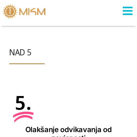
Skip
to
content
NAD 5
5.
Olakšanje odvikavanja od