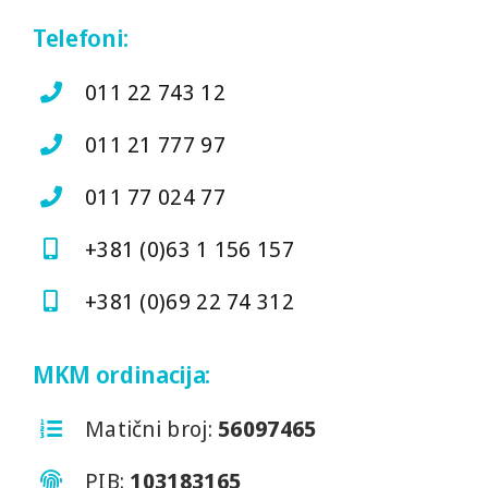
Telefoni:
011 22 743 12
011 21 777 97
011 77 024 77
+381 (0)63 1 156 157
+381 (0)69 22 74 312
MKM ordinacija:
Matični broj:
56097465
PIB:
103183165