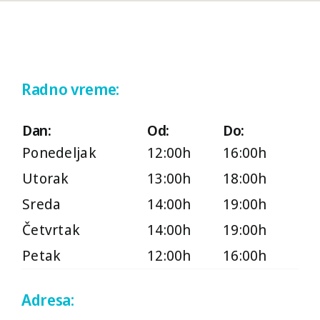
Izaberite kontakt telefon:
+381 (0)69 22 74 312
Radno vreme:
+381 (0)63 1 156 157
Dan:
Od:
Do:
Ponedeljak
12:00h
16:00h
011 22 743 12
Utorak
13:00h
18:00h
011 77 024 77
Sreda
14:00h
19:00h
Četvrtak
14:00h
19:00h
011 21 777 97
Petak
12:00h
16:00h
Radno vreme:
Adresa: