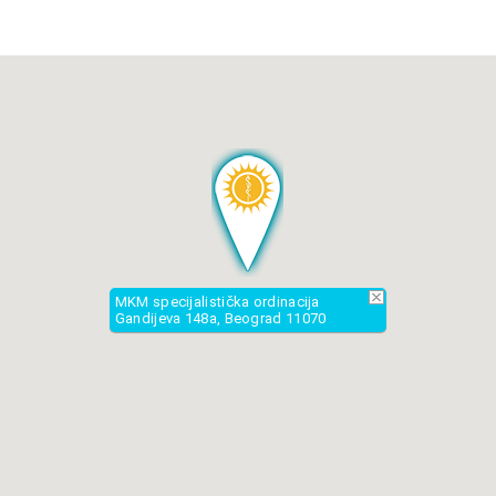
MKM specijalistička ordinacija
Gandijeva 148a, Beograd 11070