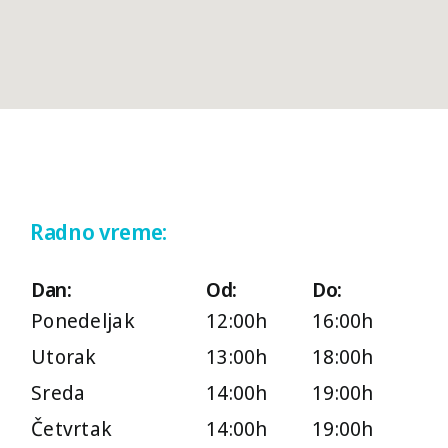
+381 (0)63 1 156 157
011 22 743 12
011 77 024 77
011 21 777 97
Radno vreme:
Radno vreme:
Dan:
Od:
Do:
Dan:
Od:
Do:
Ponedeljak
12:00h
16:00h
Ponedeljak
12:00h
16:00h
Utorak
13:00h
18:00h
Sreda
14:00h
19:00h
Utorak
13:00h
18:00h
Četvrtak
14:00h
19:00h