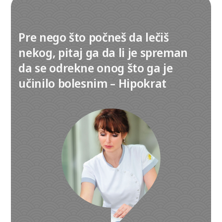
Pre nego što počneš da lečiš
nekog, pitaj ga da li je spreman
da se odrekne onog što ga je
učinilo bolesnim – Hipokrat