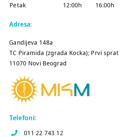
Sreda
14:00h
19:00h
Petak
12:00h
16:00h
Četvrtak
14:00h
19:00h
Adresa:
Petak
12:00h
16:00h
Gandijeva 148a
TC Piramida (zgrada Kocka); Prvi sprat
11070 Novi Beograd
Telefoni:
011 22 743 12