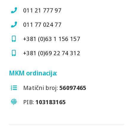
011 21 777 97
011 77 024 77
+381 (0)63 1 156 157
+381 (0)69 22 74 312
MKM ordinacija:
Matični broj:
56097465
PIB:
103183165