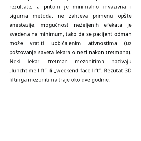
rezultate, a pritom je minimalno invazivna i
sigurna metoda, ne zahteva primenu opšte
anestezije, mogućnost neželjenih efekata je
svedena na minimum, tako da se pacijent odmah
može vratiti uobičajenim ativnostima (uz
poštovanje saveta lekara o nezi nakon tretmana).
Neki lekari tretman mezonitima nazivaju
„lunchtime lift“ ili „weekend face lift“. Rezutat 3D
liftinga mezonitima traje oko dve godine.