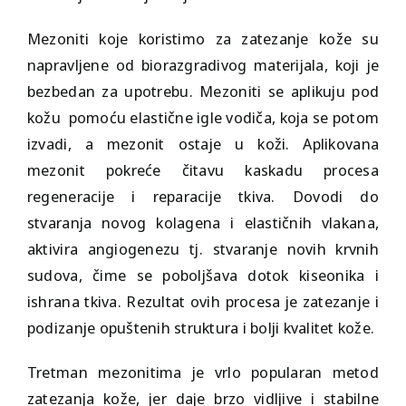
Mezoniti koje koristimo za zatezanje kože su
napravljene od biorazgradivog materijala, koji je
bezbedan za upotrebu. Mezoniti se aplikuju pod
kožu pomoću elastične igle vodiča, koja se potom
izvadi, a mezonit ostaje u koži. Aplikovana
mezonit pokreće čitavu kaskadu procesa
regeneracije i reparacije tkiva. Dovodi do
stvaranja novog kolagena i elastičnih vlakana,
aktivira angiogenezu tj. stvaranje novih krvnih
sudova, čime se poboljšava dotok kiseonika i
ishrana tkiva. Rezultat ovih procesa je zatezanje i
podizanje opuštenih struktura i bolji kvalitet kože.
Tretman mezonitima je vrlo popularan metod
zatezanja kože, jer daje brzo vidljive i stabilne