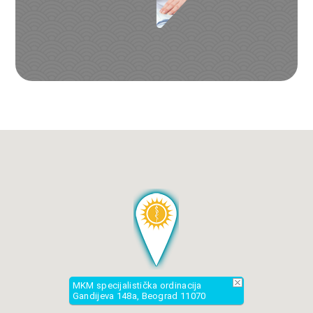
+381 (0)63 1 156 157
011 22 743 12
011 77 024 77
011 21 777 97
Radno vreme:
Dan:
Od:
Do:
Ponedeljak
12:00h
16:00h
Utorak
13:00h
18:00h
MKM specijalistička ordinacija
Gandijeva 148a, Beograd 11070