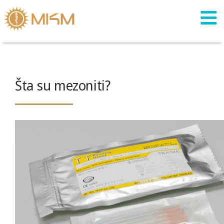
Skip
to
content
Šta su mezoniti?