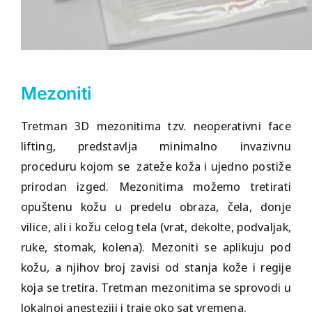
Mezoniti
Tretman
3D mezonitima
tzv. neoperativni face
lifting, predstavlja minimalno invazivnu
proceduru kojom se zateže koža i ujedno postiže
prirodan izged. Mezonitima možemo tretirati
opuštenu kožu u predelu obraza, čela, donje
vilice, ali i kožu celog tela (vrat, dekolte, podvaljak,
ruke, stomak, kolena). Mezoniti se aplikuju pod
kožu, a njihov broj zavisi od stanja kože i regije
koja se tretira. Tretman mezonitima se sprovodi u
lokalnoj anesteziji i traje oko sat vremena.