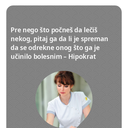
Pre nego što počneš da lečiš
nekog, pitaj ga da li je spreman
da se odrekne onog što ga je
učinilo bolesnim – Hipokrat
Izaberite kontakt telefon:
+381 (0)69 22 74 312