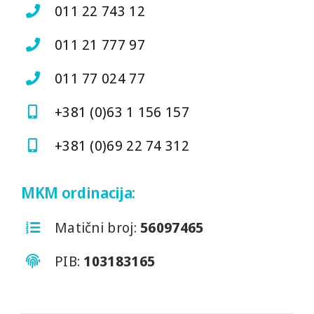
011 22 743 12
011 21 777 97
011 77 024 77
+381 (0)63 1 156 157
+381 (0)69 22 74 312
MKM ordinacija:
Matični broj:
56097465
PIB:
103183165