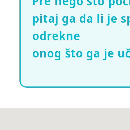
Pre nego što poč
pitaj ga da li je
odrekne