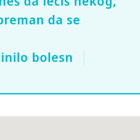
neš da lečiš nekog,
 spreman da se