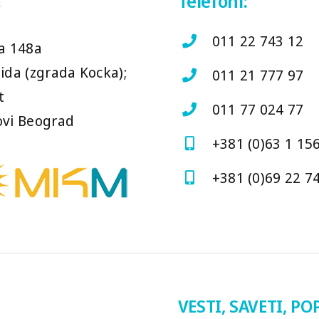
:
Telefoni:
011 22 743 12
a 148a
ida (zgrada Kocka);
011 21 777 97
t
011 77 024 77
vi Beograd
+381 (0)63 1 15
+381 (0)69 22 7
VESTI, SAVETI, PO