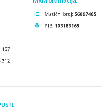
MKM ordinacija:
Matični broj:
56097465
PIB:
103183165
6 157
4 312
PUSTI