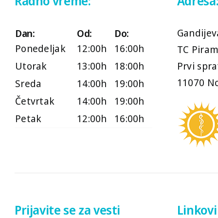
Radno vreme:
Adresa
Gandijev
Dan:
Od:
Do:
Ponedeljak
12:00h
16:00h
TC Piram
Utorak
13:00h
18:00h
Prvi spra
11070 No
Sreda
14:00h
19:00h
Četvrtak
14:00h
19:00h
Petak
12:00h
16:00h
Prijavite se za vesti
Linkovi