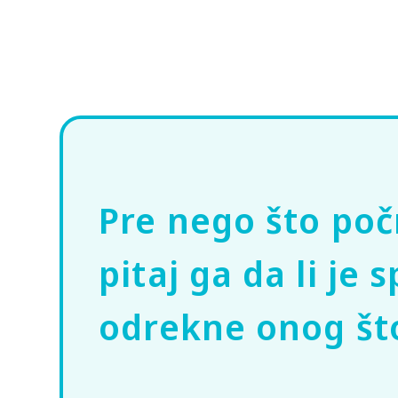
Pre nego što poč
pitaj ga da li je
odrekne