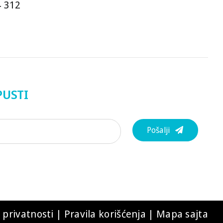
4 312
PUSTI
Pošalji
a privatnosti
|
Pravila korišćenja
|
Mapa sajta