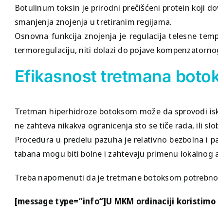
Botulinum toksin je prirodni prečišćeni protein koji 
smanjenja znojenja u tretiranim regijama.
Osnovna funkcija znojenja je regulacija telesne tem
termoregulaciju, niti dolazi do pojave kompenzatorno
Efikasnost tretmana boto
Tretman hiperhidroze botoksom može da sprovodi iskl
ne zahteva nikakva ogranicenja sto se tiče rada, ili 
Procedura u predelu pazuha je relativno bezbolna i pac
tabana mogu biti bolne i zahtevaju primenu lokalnog 
Treba napomenuti da je tretmane botoksom potrebno po
[message type=“info“]U MKM ordinaciji koristimo 