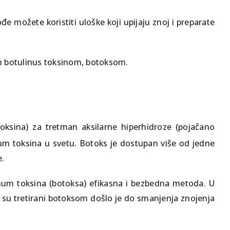
 možete koristiti uloške koji upijaju znoj i preparate
an botulinus toksinom, botoksom.
oksina) za tretman aksilarne hiperhidroze (pojačano
num toksina u svetu. Botoks je dostupan više od jedne
e.
linum toksina (botoksa) efikasna i bezbedna metoda. U
ji su tretirani botoksom došlo je do smanjenja znojenja