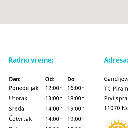
Radno vreme:
Adresa
Gandijev
Dan:
Od:
Do:
Ponedeljak
12:00h
16:00h
TC Piram
Utorak
13:00h
18:00h
Prvi spra
11070 No
Sreda
14:00h
19:00h
Četvrtak
14:00h
19:00h