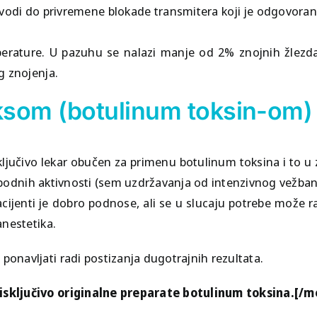
dovodi do privremene blokade transmitera koji je odgovora
perature. U pazuhu se nalazi manje od 2% znojnih žlezd
g znojenja.
ksom (botulinum toksin-om)
jučivo lekar obučen za primenu botulinum toksina i to u 
slobodnih aktivnosti (sem uzdržavanja od intenzivnog vežba
ijenti je dobro podnose, ali se u slucaju potrebe može radi
anestetika.
navljati radi postizanja dugotrajnih rezultata.
isključivo originalne preparate botulinum toksina.[/