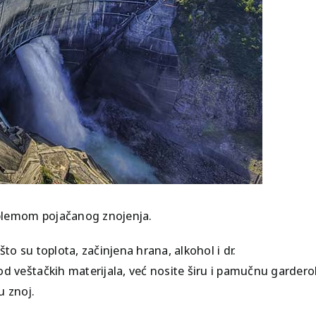
⭐ Luksuzni
mezoterapijski tretman
Intenzivna anti-age nega
roblemom pojačanog znojenja.
to su toplota, začinjena hrana, alkohol i dr.
od veštačkih materijala, već nosite širu i pamučnu gardero
u znoj.