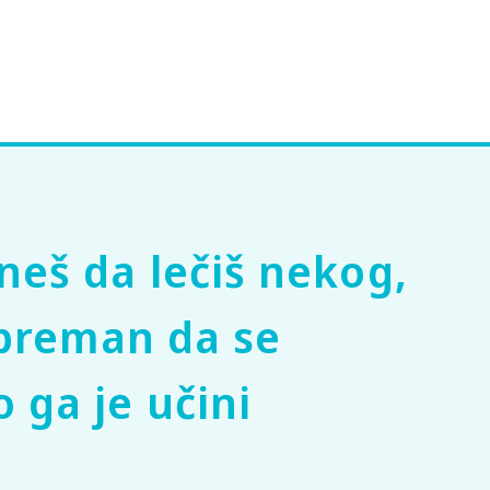
neš da lečiš nekog,
 spreman da se