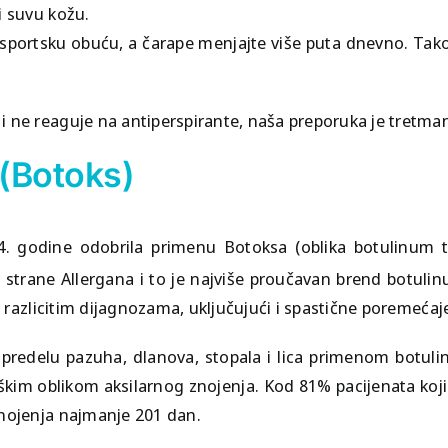
i suvu kožu.
portsku obuću, a čarape menjajte više puta dnevno. Takođe
i ne reaguje na antiperspirante, naša preporuka je tretm
 (Botoks)
04. godine odobrila primenu Botoksa (oblika botulinum t
 strane Allergana i to je najviše proučavan brend botuli
a razlicitim dijagnozama, uključujući i spastične poremećaj
u predelu pazuha, dlanova, stopala i lica primenom botu
 teškim oblikom aksilarnog znojenja. Kod 81% pacijenata ko
znojenja najmanje 201 dan.