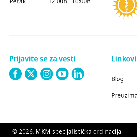
Petak
12:00h
16:00h
Prijavite se za vesti
Linkovi
Blog
Preuzim
© 2026. MKM specijalistička ordinacija