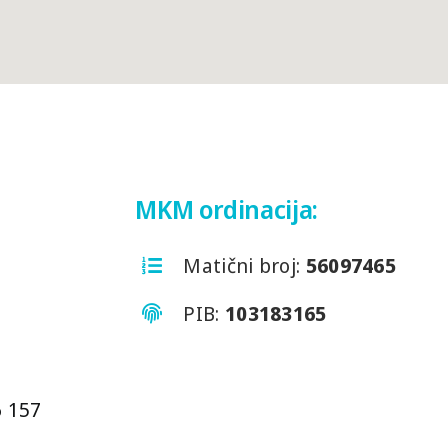
MKM ordinacija:
Matični broj:
56097465
PIB:
103183165
6 157