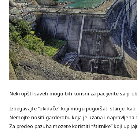
Skidanje bora!
Timpanometrija
💦 Prekomerno
znojenje
Zaustavite znojenje!
Neki opšti saveti mogu biti korisni za pacijente sa p
Izbegavajte “okidače” koji mogu pogoršati stanje, kao š
Nemojte nositi garderobu koja je uzana i napravljena 
Za predeo pazuha mozete koristiti “štitnike” koji upijaj