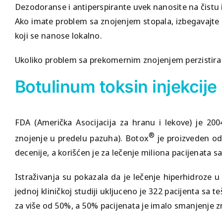
Dezodoranse i antiperspirante uvek nanosite na čistu 
Ako imate problem sa znojenjem stopala, izbegavajte s
koji se nanose lokalno.
Ukoliko problem sa prekomernim znojenjem perzistira 
Botulinum toksin injekcije
FDA (Američka Asocijacija za hranu i lekove) je 20
®
znojenje u predelu pazuha). Botox
je proizveden od
decenije, a korišćen je za lečenje miliona pacijenata s
Istraživanja su pokazala da je lečenje hiperhidroze 
jednoj kliničkoj studiji ukljuceno je 322 pacijenta sa
za više od 50%, a 50% pacijenata je imalo smanjenje 