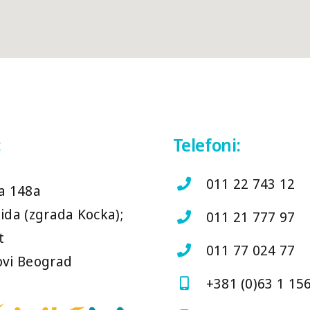
:
Telefoni:
011 22 743 12
a 148a
ida (zgrada Kocka);
011 21 777 97
t
011 77 024 77
vi Beograd
+381 (0)63 1 15