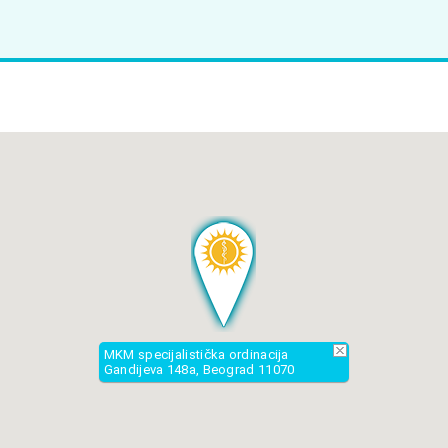
MKM specijalistička ordinacija
Gandijeva 148a, Beograd 11070