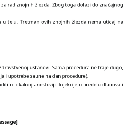
n za rad znojnih žlezda. Zbog toga dolazi do značajnog
a u telu. Tretman ovih znojnih žlezda nema uticaj na
zdravstvenoj ustanovi. Sama procedura ne traje dugo,
nja i upotrebe saune na dan procedure).
ti u lokalnoj anesteziji. Injekcije u predelu dlanova i
message]