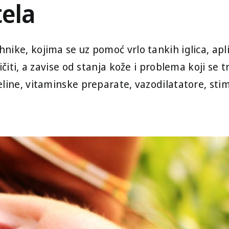
tela
ke, kojima se uz pomoć vrlo tankih iglica, apliku
ičiti, a zavise od stanja kože i problema koji se t
eline, vitaminske preparate, vazodilatatore, st