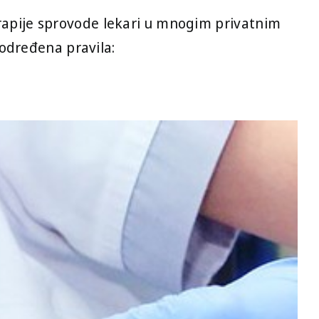
apije sprovode lekari u mnogim privatnim
 određena pravila: