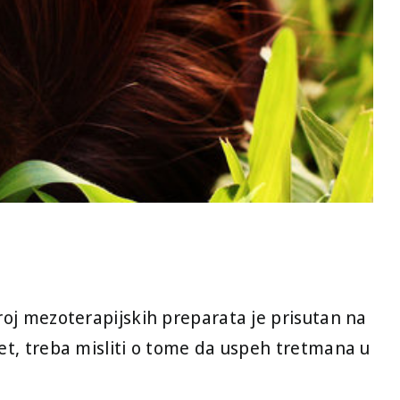
broj mezoterapijskih preparata je prisutan na
itet, treba misliti o tome da uspeh tretmana u