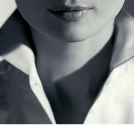
⭐ Luksuzni
mezoterapijski tretman
Intenzivna anti-age nega