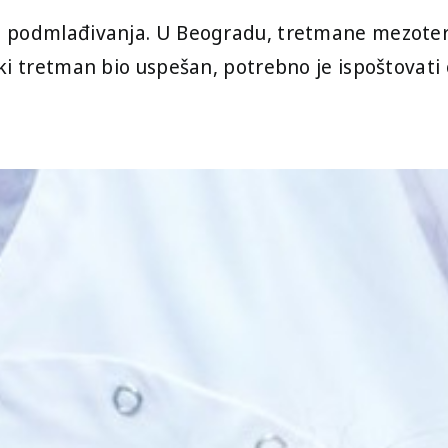
a podmlađivanja. U Beogradu, tretmane mezoter
ki tretman bio uspešan, potrebno je ispoštovati