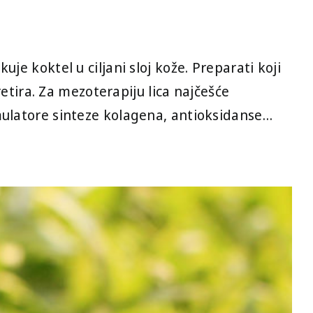
je koktel u ciljani sloj kože. Preparati koji
retira. Za mezoterapiju lica najčešće
imulatore sinteze kolagena, antioksidanse…