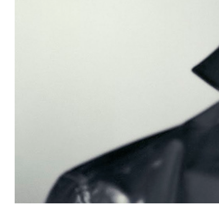
Skidanje bora!
Timpanometrija
💦 Prekomerno
znojenje
Zaustavite znojenje!