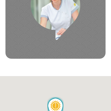
011 21 777 97
Radno vreme:
Dan:
Od:
Do:
Ponedeljak
12:00h
16:00h
Utorak
13:00h
18:00h
Sreda
14:00h
19:00h
Četvrtak
14:00h
19:00h
Petak
12:00h
16:00h