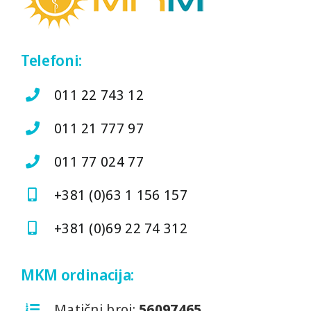
Telefoni:
011 22 743 12
011 21 777 97
011 77 024 77
+381 (0)63 1 156 157
+381 (0)69 22 74 312
MKM ordinacija:
Matični broj:
56097465