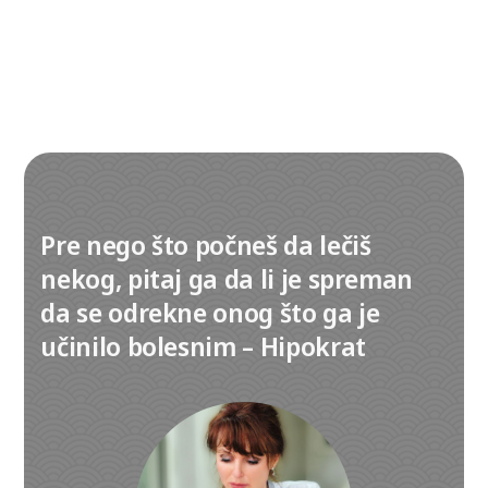
Izaberite kontakt telefon:
Pre nego što počneš da lečiš
+381 (0)69 22 74 312
nekog, pitaj ga da li je spreman
da se odrekne onog što ga je
+381 (0)63 1 156 157
učinilo bolesnim – Hipokrat
011 22 743 12
011 77 024 77