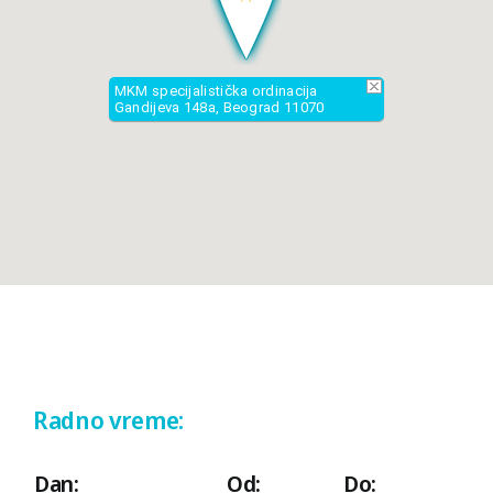
MKM specijalistička ordinacija
Gandijeva 148a, Beograd 11070
Radno vreme:
Dan:
Od:
Do: